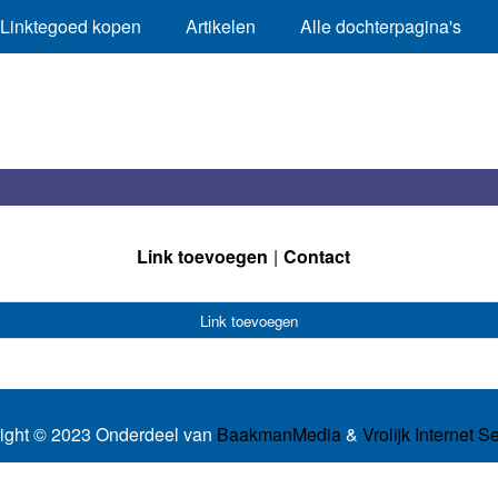
Linktegoed kopen
Artikelen
Alle dochterpagina's
Link toevoegen
Contact
Link toevoegen
ight © 2023 Onderdeel van
BaakmanMedia
&
Vrolijk Internet S